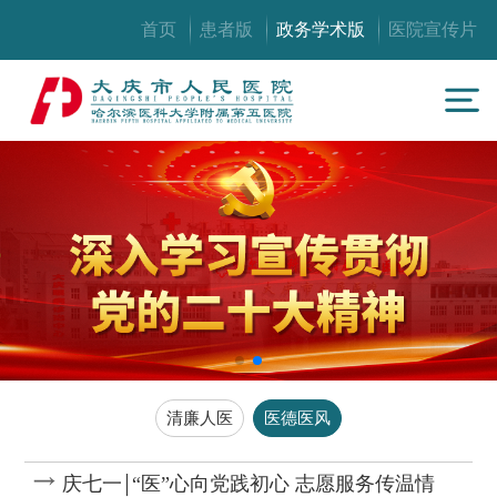
首页
患者版
政务学术版
医院宣传片
清廉人医
医德医风
庆七一￨“医”心向党践初心 志愿服务传温情