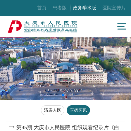
首页
患者版
政务学术版
医院宣传片
清廉人医
医德医风
第45期 大庆市人民医院 组织观看纪录片《白